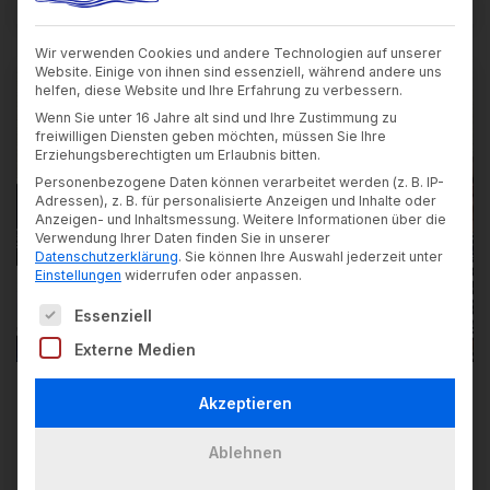
Wir verwenden Cookies und andere Technologien auf unserer
Website. Einige von ihnen sind essenziell, während andere uns
Allgemein
helfen, diese Website und Ihre Erfahrung zu verbessern.
Berufsschule
Wenn Sie unter 16 Jahre alt sind und Ihre Zustimmung zu
freiwilligen Diensten geben möchten, müssen Sie Ihre
BSZ
Erziehungsberechtigten um Erlaubnis bitten.
FOSBOS
Personenbezogene Daten können verarbeitet werden (z. B. IP-
Technikerschule
Adressen), z. B. für personalisierte Anzeigen und Inhalte oder
Anzeigen- und Inhaltsmessung.
Weitere Informationen über die
Verwendung Ihrer Daten finden Sie in unserer
Datenschutzerklärung
.
Sie können Ihre Auswahl jederzeit unter
Einstellungen
widerrufen oder anpassen.
Es folgt eine Liste der Service-Gruppen, für die ein
Essenziell
Externe Medien
Manche FOSBOS-Schüler auf C1
Akzeptieren
und C2-Level
Ablehnen
22. Juli 2024