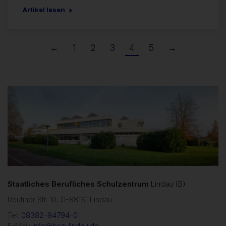
Artikel lesen
←
1
2
3
4
5
→
Staatliches Berufliches Schulzentrum
Lindau (B)
Reutiner Str. 10, D-88131 Lindau
Tel:
08382-94794-0
E-Mail:
info@bsz-lindau.de