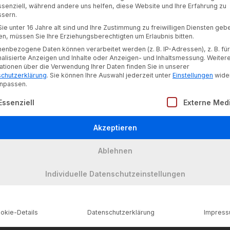
ssenziell, während andere uns helfen, diese Website und Ihre Erfahrung zu
sern.
ie unter 16 Jahre alt sind und Ihre Zustimmung zu freiwilligen Diensten geb
n, müssen Sie Ihre Erziehungsberechtigten um Erlaubnis bitten.
terialien (Merkblätter, Formulare etc.) zur fachpraktisch
enbezogene Daten können verarbeitet werden (z. B. IP-Adressen), z. B. für
alisierte Anzeigen und Inhalte oder Anzeigen- und Inhaltsmessung.
Weiter
ationen über die Verwendung Ihrer Daten finden Sie in unserer
chutzerklärung
.
Sie können Ihre Auswahl jederzeit unter
Einstellungen
wide
npassen.
lgt eine Liste der Service-Gruppen, für die eine Einwill
Essenziell
Externe Med
bereich
.
Akzeptieren
Ablehnen
Individuelle Datenschutzeinstellungen
okie-Details
Datenschutzerklärung
Impres
)