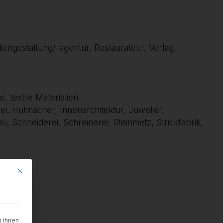
diengestaltung/-agentur, Restaurateur, Verlag,
, textile Materialien
ei, Hutmacher, Innenarchitektur, Juwelier,
, Schneiderei, Schreinerei, Steinmetz, Strickfabrik,
Mit diesem Button wird der Dialog geschlossen. Seine Funktionalität is
 ihnen