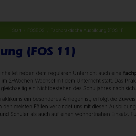
Start
FOSBOS
Fachpraktische Ausbildung (FOS 11)
Sie befinden sich hier:
dung (FOS 11)
einhaltet neben dem regulären Unterricht auch eine
fach
im 2-Wochen-Wechsel mit dem Unterricht statt. Das Prakti
gleichzeitig ein Nichtbestehen des Schuljahres nach sich.
Praktikums ein besonderes Anliegen ist, erfolgt die Zuwe
n den meisten Fällen verbindet uns mit diesen Ausbildungs
nd Schüler als auch auf einen wohnortnahen Einsatz. Für 