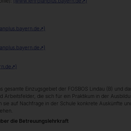
file):
(www.lehrplanplus.bayern.de↗)
anplus.bayern.de↗)
anplus.bayern.de↗)
rn.de↗)
 das gesamte Einzugsgebiet der FOSBOS Lindau (B) und da
 Arbeitsfelder, die sich für ein Praktikum in der Ausbildu
en sie auf Nachfrage in der Schule konkrete Auskünfte un
sehen.
 über die Betreuungslehrkraft