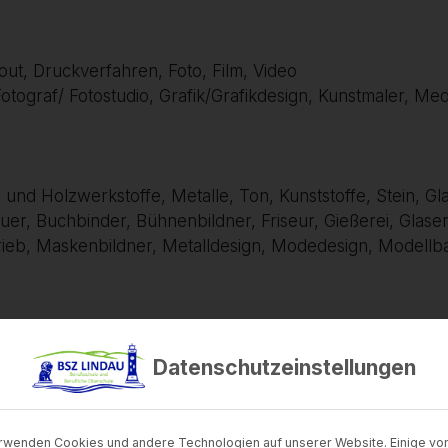
out, Druckverfahren, Foto, Film, Video
Fotograf/ Fotostudio, Grafik/Grafikdesign, Kunstmaler, Me
nd Holzwerkstoffe, Metalle, Ton, Kunststoffe, Stein, Glas
uer, Buchbinder, Bühnenbildner, Friseur, Gießerei, Glaser
rieb, Maskenbildner, Metalldesign, Modedesign, Modellbau
Datenschutzeinstellungen
Anliegen an:
rwenden Cookies und andere Technologien auf unserer Website. Einige von