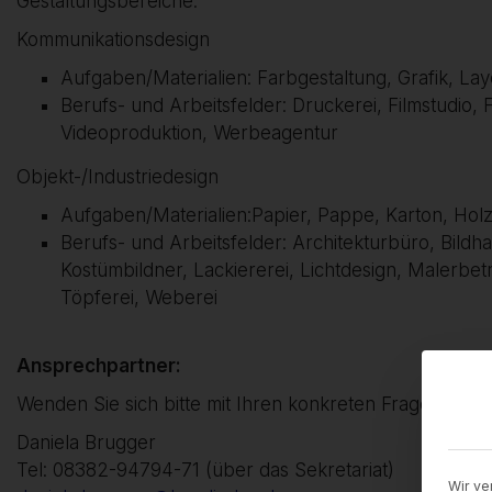
Gestaltungsbereiche:
Kommunikationsdesign
Aufgaben/Materialien: Farbgestaltung, Grafik, Lay
Berufs- und Arbeitsfelder: Druckerei, Filmstudio, 
Videoproduktion, Werbeagentur
Objekt-/Industriedesign
Aufgaben/Materialien:Papier, Pappe, Karton, Holz u
Berufs- und Arbeitsfelder: Architekturbüro, Bildha
Kostümbildner, Lackiererei, Lichtdesign, Malerbet
Töpferei, Weberei
Ansprechpartner:
Wenden Sie sich bitte mit Ihren konkreten Fragen und 
Daniela Brugger
Tel: 08382-94794-71 (über das Sekretariat)
Wir ve