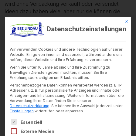
wird ohne Verpackung verkauft oder versendet.
Ideen dazu haben viele, aber nur sie können die
Idee fachgerecht umsetzen.
Mit di
Datenschutzeinstellungen
Die Entwicklung von Verpackungen ist nur ein
Bereich in dem der Packmitteltechnologe, die
Packmitteltechnologin eingesetzt wird. Er ist auch
Wir verwenden Cookies und andere Technologien auf unserer
derjenige, der hochwertige Produktionsanlagen
Website. Einige von ihnen sind essenziell, während andere uns
steuert und einstellt, der mit Laserschneidmaschinen
helfen, diese Website und Ihre Erfahrung zu verbessern.
und Biegeautomaten Stanzformen herstellt, der in
Wenn Sie unter 16 Jahre alt sind und Ihre Zustimmung zu
freiwilligen Diensten geben möchten, müssen Sie Ihre
der Arbeitsvorbereitung (Produktionsplanung)
Erziehungsberechtigten um Erlaubnis bitten.
Arbeitsgänge plant, der in der Qualitätssicherung
Personenbezogene Daten können verarbeitet werden (z. B. IP-
über Wareneingang und die Produkte ein
Adressen), z. B. für personalisierte Anzeigen und Inhalte oder
Anzeigen- und Inhaltsmessung.
Weitere Informationen über die
wachsames Auge hat, der Inspektionen, Wartungen
Verwendung Ihrer Daten finden Sie in unserer
und Instandsetzung an Produktionsmaschinen
Datenschutzerklärung
.
Sie können Ihre Auswahl jederzeit unter
Einstellungen
widerrufen oder anpassen.
durchführt, der im Wareneinkauf, Verkauf (Vertrieb)
Es folgt eine Liste der Service-Gruppen, für die ein
oder in der Verwaltung tätig ist.
Essenziell
Und das in verschiedenen Sparten wie z. B. in der
Externe Medien