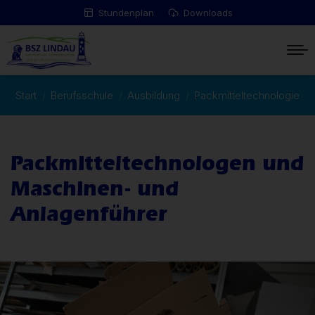
Stundenplan
Downloads
Start
Berufsschule
Ausbildung
Packmitteltechnologie
Sie befinden sich hier:
Packmitteltechnologen und
Maschinen- und
Anlagenführer