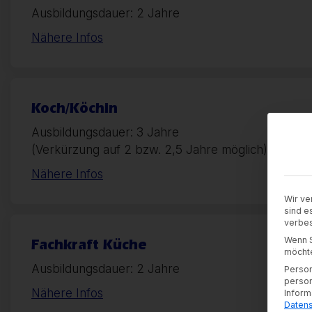
Ausbildungsdauer: 2 Jahre
Nähere Infos
Koch/Köchin
Ausbildungsdauer: 3 Jahre
(Verkürzung auf 2 bzw. 2,5 Jahre möglich)
Nähere Infos
Wir ve
sind e
verbes
Wenn S
Fachkraft Küche
möchte
Ausbildungsdauer: 2 Jahre
Person
person
Nähere Infos
Inform
Datens