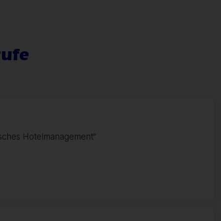
rufe
päisches Hotelmanagement“