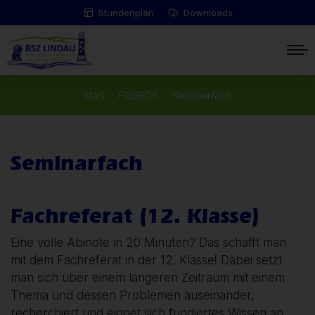
Stundenplan
Downloads
Start
FOSBOS
Seminarfach
Sie befinden sich hier:
Seminarfach
Fachreferat (12. Klasse)
Eine volle Abinote in 20 Minuten? Das schafft man
mit dem Fachreferat in der 12. Klasse! Dabei setzt
man sich über einem längeren Zeitraum mit einem
Thema und dessen Problemen auseinander,
recherchiert und eignet sich fundiertes Wissen an.