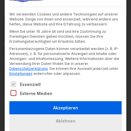
Wir verwenden Cookies und andere Technologien auf unserer
Website. Einige von ihnen sind essenziell, während andere uns
Allgemein
helfen, diese Website und Ihre Erfahrung zu verbessern.
Berufsschule
Wenn Sie unter 16 Jahre alt sind und Ihre Zustimmung zu
freiwilligen Diensten geben möchten, müssen Sie Ihre
BSZ
Erziehungsberechtigten um Erlaubnis bitten.
FOSBOS
Personenbezogene Daten können verarbeitet werden (z. B. IP-
Adressen), z. B. für personalisierte Anzeigen und Inhalte oder
Anzeigen- und Inhaltsmessung.
Weitere Informationen über die
Verwendung Ihrer Daten finden Sie in unserer
Datenschutzerklärung
.
Sie können Ihre Auswahl jederzeit unter
Einstellungen
widerrufen oder anpassen.
Es folgt eine Liste der Service-Gruppen, für die ein
Essenziell
Externe Medien
FOSBOS Lindau schreibt
Akzeptieren
Fachabitur/Abitur 2025
Ablehnen
30. Mai 2025