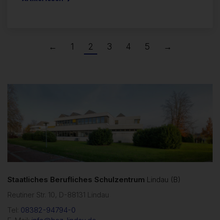
←
1
2
3
4
5
→
Staatliches Berufliches Schulzentrum
Lindau (B)
Reutiner Str. 10, D-88131 Lindau
Tel:
08382-94794-0