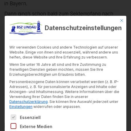
in Bayern.
Dann ging’s schon bald zum Sektempfang nach
draußen, wo noch ordentlich miteinander
Mit di
Datenschutzeinstellungen
angestoßen und geratscht wurde. Mit dem
(Fach-)Abiturzeugnis entlassen? Ja, aber mit einem
lachenden und einem weinenden Auge, denn es war
Wir verwenden Cookies und andere Technologien auf unserer
ein toller Tag an dem wohl jeder noch einmal an die
Website. Einige von ihnen sind essenziell, während andere uns
zwei, drei sehr kurzen, kurzweiligen Jahre hier an
helfen, diese Website und Ihre Erfahrung zu verbessern.
der FOSBOS Lindau zurückdachte und dabei sowohl
Wenn Sie unter 16 Jahre alt sind und Ihre Zustimmung zu
freiwilligen Diensten geben möchten, müssen Sie Ihre
wehmütig wurde aber auch glücklich schmunzelte
Erziehungsberechtigten um Erlaubnis bitten.
und sich freute auf das was nun möglich wird und
Personenbezogene Daten können verarbeitet werden (z. B. IP-
natürlich auch auf was dann am Abend kommen
Adressen), z. B. für personalisierte Anzeigen und Inhalte oder
Anzeigen- und Inhaltsmessung.
Weitere Informationen über die
sollte. Denn abends wurde dann gefeiert was das
Verwendung Ihrer Daten finden Sie in unserer
Zeug hält beim von der SMV organisierten Abiball in
Datenschutzerklärung
.
Sie können Ihre Auswahl jederzeit unter
Einstellungen
widerrufen oder anpassen.
der Eilguthalle in Lindau.
Es folgt eine Liste der Service-Gruppen, für die ein
Essenziell
Externe Medien