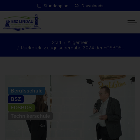
Stundenplan
Downloads
Start
Allgemein
Sie befinden sich hier:
Rückblick: Zeugnisübergabe 2024 der FOSBOS…
Allgemein
Berufsschule
BSZ
FOSBOS
Technikerschule