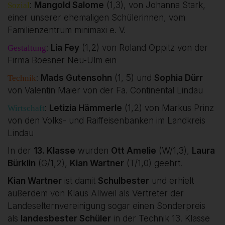
:
Mangold Salome
(1,3), von Johanna Stark,
Sozial
einer unserer ehemaligen Schülerinnen, vom
Familienzentrum minimaxi e. V.
:
Lia Fey
(1,2) von Roland Oppitz von der
Gestaltung
Firma Boesner Neu-Ulm ein
:
Mads Gutensohn
(1, 5) und
Sophia Dürr
Technik
von Valentin Maier von der Fa. Continental Lindau
:
Letizia Hämmerle
(1,2) von Markus Prinz
Wirtschaft
von den Volks- und Raiffeisenbanken im Landkreis
Lindau
In der
13. Klasse
wurden
Ott Amelie
(W/1,3),
Laura
Bürklin
(G/1,2),
Kian Wartner
(T/1,0) geehrt.
Kian Wartner
ist damit
Schulbester
und erhielt
außerdem von Klaus Allweil als Vertreter der
Landeselternvereinigung sogar einen Sonderpreis
als
landesbester Schüler
in der Technik 13. Klasse