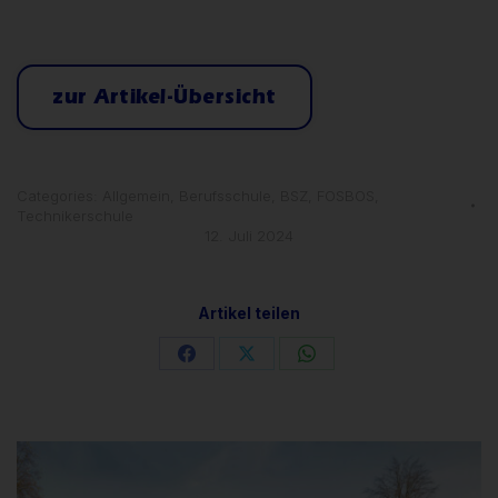
zur Artikel-Übersicht
Categories:
Allgemein
,
Berufsschule
,
BSZ
,
FOSBOS
,
Technikerschule
12. Juli 2024
Artikel teilen
Share
Share
Share
on
on
on
Facebook
X
WhatsApp