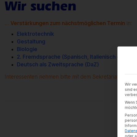
Wir suchen
…
Verstärkungen zum nächstmöglichen Termin
in:
Elektrotechnik
Gestaltung
Biologie
2. Fremdsprache (Spanisch, Italienisch oder F
Deutsch als Zweitsprache (DaZ)
Interessenten nehmen bitte mit dem Sekretariat Kontakt
Wir ve
sind e
verbes
Wenn S
möchte
Person
person
Inform
Datens
oder a