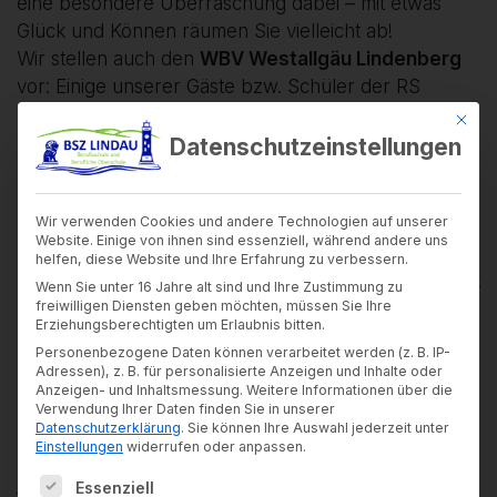
eine besondere Überraschung dabei – mit etwas
Glück und Können räumen Sie vielleicht ab!
Wir stellen auch den
WBV Westallgäu Lindenberg
vor: Einige unserer Gäste bzw. Schüler der RS
Lindenberg kennen bestimmt deren Projekt “Wald-
Mit di
Klima-Klasse”.
Datenschutzeinstellungen
Außerdem laden Sie viele Schüler wie auch
Lehrkräfte an den
zahlreichen Infopoints entlang
Wir verwenden Cookies und andere Technologien auf unserer
eines Rundgangs
(grüne Pfeile/ rote
Website. Einige von ihnen sind essenziell, während andere uns
Raumnummern) zum Gespräch ein und stellen ihre
helfen, diese Website und Ihre Erfahrung zu verbessern.
Arbeit vor. So können Sie sich vor Ort einen Eindruck
Wenn Sie unter 16 Jahre alt sind und Ihre Zustimmung zu
freiwilligen Diensten geben möchten, müssen Sie Ihre
vom aktiven Schul-leben, den Fächern und den
Erziehungsberechtigten um Erlaubnis bitten.
Räumlichkeiten verschaffen, wie sonst selten
Personenbezogene Daten können verarbeitet werden (z. B. IP-
möglich.
Adressen), z. B. für personalisierte Anzeigen und Inhalte oder
Über Ihr Kommen würden wir uns sehr freuen!
Anzeigen- und Inhaltsmessung.
Weitere Informationen über die
Verwendung Ihrer Daten finden Sie in unserer
Datenschutzerklärung
.
Sie können Ihre Auswahl jederzeit unter
Antje Schubert, Schulleiterin
Einstellungen
widerrufen oder anpassen.
Unser Programm (inkl. Raum- bzw. Lageplan) ist
Es folgt eine Liste der Service-Gruppen, für die ein
Essenziell