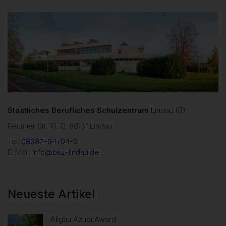
Facebook
X
WhatsApp
Staatliches Berufliches Schulzentrum
Lindau (B)
Reutiner Str. 10, D-88131 Lindau
Tel:
08382-94794-0
E-Mail:
info@bsz-lindau.de
Neueste Artikel
Allgäu Azubi Award