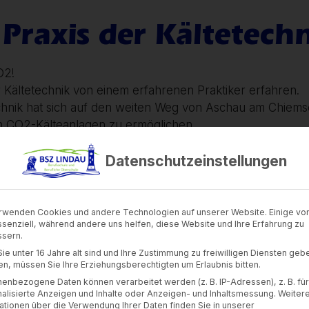
Praxis der Kältetech
O2!
 Kältetechnik von einem erfahrenen Praktiker erfahren.
chnik hat sich auf den weiten Weg von Aschau am Chiem
von CO2-Kälteanlagen zu ermöglichen.
0 Jahren selbst Schüler an der Berufsschule Lindau und 
Datenschutzeinstellungen
ugeben und damit auch die Angst vor dem Kältemittel CO
rwenden Cookies und andere Technologien auf unserer Website. Einige von
ssenziell, während andere uns helfen, diese Website und Ihre Erfahrung zu
sern.
ie unter 16 Jahre alt sind und Ihre Zustimmung zu freiwilligen Diensten geb
n, müssen Sie Ihre Erziehungsberechtigten um Erlaubnis bitten.
enbezogene Daten können verarbeitet werden (z. B. IP-Adressen), z. B. für
alisierte Anzeigen und Inhalte oder Anzeigen- und Inhaltsmessung.
Weiter
ationen über die Verwendung Ihrer Daten finden Sie in unserer