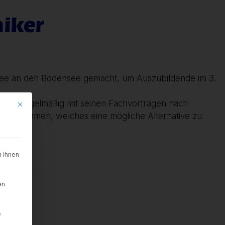
niker
see an den Bodensee gemacht, um Auszubildende im 3.
kommt regelmäßig mit seinen Fachvorträgen nach
Mit diesem Button wird der Dialog geschlossen. Seine Funktionalität is
2 zu nehmen, welches eine mögliche Alternative zu
 ihnen
en
e