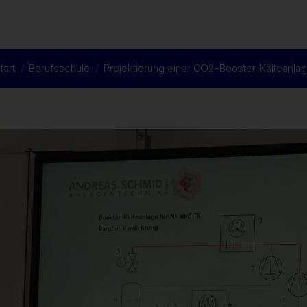
tart
Berufsschule
Projektierung einer CO2-Booster-Kälteanla
ie befinden sich hier: