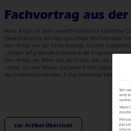
Fachvortrag aus der 
Keine Angst vor dem umweltfreundlichen Kältemittel C
Diese Erkenntnis konnten zukünftige Mechatroniker für
Herr Kreipl von der Firma Andreas Schmidt Anlagente
Lehrjahr tiefgreifende Einblicke in die Projektierung 
Herr Kreipl, ein Mann aus der Praxis, war vor über 3
Lindau, um sein Wissen und seine Erfahrungen weiterz
den treibhausfördernden F-Gas Kältemittel bietet.
Wir ve
sind e
verbes
Wenn S
möchte
Person
zur Artikel-Übersicht
person
Inform