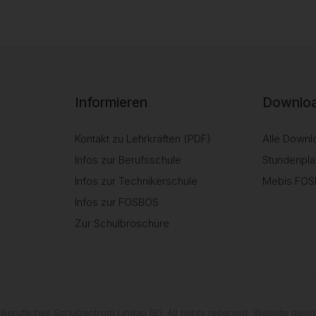
Informieren
Downloa
Kontakt zu Lehrkräften (PDF)
Alle Downl
Infos zur Berufsschule
Stundenpla
Infos zur Technikerschule
Mebis FO
Infos zur FOSBOS
Zur Schulbroschüre
Berufliches Schulzentrum Lindau (B). All rights reserved. Website des