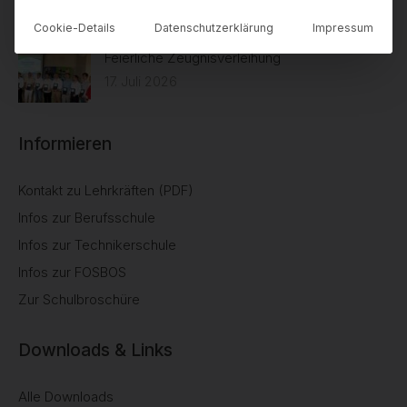
20. Juli 2026
Cookie-Details
Datenschutzerklärung
Impressum
Feierliche Zeugnisverleihung
17. Juli 2026
Informieren
Kontakt zu Lehrkräften (PDF)
Infos zur Berufsschule
Infos zur Technikerschule
Infos zur FOSBOS
Zur Schulbroschüre
Downloads & Links
Alle Downloads