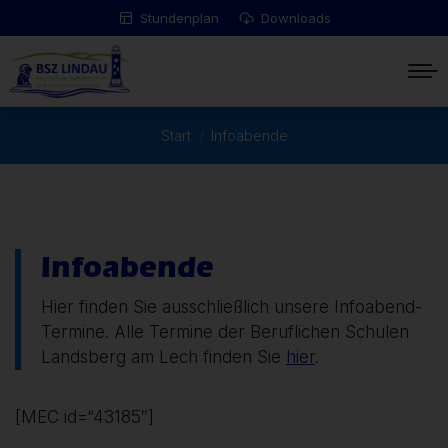
Stundenplan
Downloads
Start
Infoabende
Sie befinden sich hier:
Infoabende
Hier finden Sie ausschließlich unsere Infoabend-
Termine. Alle Termine der Beruflichen Schulen
Landsberg am Lech finden Sie
hier
.
[MEC id=“43185″]