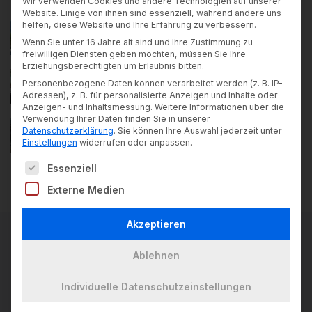
Wir verwenden Cookies und andere Technologien auf unserer
Website. Einige von ihnen sind essenziell, während andere uns
helfen, diese Website und Ihre Erfahrung zu verbessern.
Allgäu Azubi Award
Wenn Sie unter 16 Jahre alt sind und Ihre Zustimmung zu
20. Juli 2026
freiwilligen Diensten geben möchten, müssen Sie Ihre
Erziehungsberechtigten um Erlaubnis bitten.
Feierliche Zeugnisverleihung
Personenbezogene Daten können verarbeitet werden (z. B. IP-
17. Juli 2026
Adressen), z. B. für personalisierte Anzeigen und Inhalte oder
Anzeigen- und Inhaltsmessung.
Weitere Informationen über die
Verwendung Ihrer Daten finden Sie in unserer
Gemeinsam lernen
Datenschutzerklärung
.
Sie können Ihre Auswahl jederzeit unter
9. Juli 2026
Einstellungen
widerrufen oder anpassen.
Es folgt eine Liste der Service-Gruppen, für die ein
Essenziell
Externe Medien
Akzeptieren
Ablehnen
Neuigkeiten
Individuelle Datenschutzeinstellungen
Allgäu Azubi Award