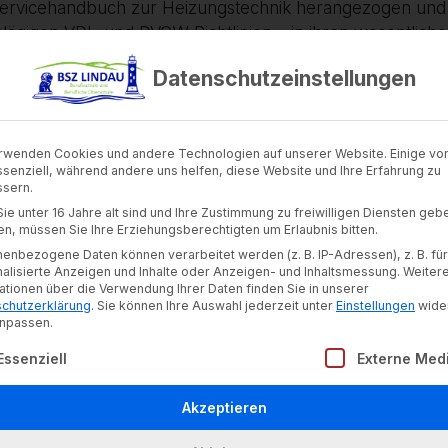
 Servicehandbuch zur Heizungstechnik herangezogen und 
lägigen VDI- und DVGW-Richtlinien – in ihren wesentlic
kwasserhygiene wurden ebenso anschaulich und praxisrele
Datenschutzeinstellungen
erkstatt demonstrierte Markus Wittig an einer von CP Ka
 Inhalte direkt am Objekt. Er erläuterte detailliert di
rtrager bis hin zu Umwälzpumpe und den sicherheitsrel
rwenden Cookies und andere Technologien auf unserer Website. Einige von
der Wartungsfreundlichkeit der Geräte. Abschließend bed
ssenziell, während andere uns helfen, diese Website und Ihre Erfahrung zu
 Köhler vom Staatlichen Berufsschulzentrum Lindau für di
sern.
ie unter 16 Jahre alt sind und Ihre Zustimmung zu freiwilligen Diensten geb
n, müssen Sie Ihre Erziehungsberechtigten um Erlaubnis bitten.
eizungsbranche einen erfolgreichen Abschluss im Somm
enbezogene Daten können verarbeitet werden (z. B. IP-Adressen), z. B. für
alisierte Anzeigen und Inhalte oder Anzeigen- und Inhaltsmessung.
Weiter
ationen über die Verwendung Ihrer Daten finden Sie in unserer
chutzerklärung
.
Sie können Ihre Auswahl jederzeit unter
Einstellungen
wide
npassen.
lgt eine Liste der Service-Gruppen, für die eine Einwill
Essenziell
Externe Med
Akzeptieren