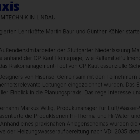
axis
EMTECHNIK IN LINDAU
ierten Lehrkräfte Martin Baur und Günther Köhler starte
Außendienstmitarbeiter der Stuttgarter Niederlassung Mar
 live anhand der CP Kaut Homepage, wie Kältemittelfüll
 das Risikomanagement-Tool von CP Kaut essenzielle Siche
 Designers von Hisense. Gemeinsam mit den Teilnehmern e
herheitsrelevante Leitungen eingezeichnet wurden. Das Erge
ller Einblick in die Planungspraxis. Das rege Interesse 
bernahm Markus Wittig, Produktmanager für Luft/Wasser
räsentierte die Produktserien Hi-Therma und Hi-Water und 
. Anhand eines praxisnahen Anlagenschemas wurden die 
 der Heizungswasseraufbereitung nach VDI 2035 detailli