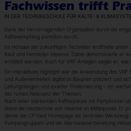
Fachwissen trifft Pr
IN DER TECHNIKESCHULE FÜR KÄLTE- & KLIMASYST
Dank der hervorragenden Organisation durch die engag
Kaffeeempfang pünktlich durch.
Im Hörsaal der zukünftigen Techniker eröffnete unser 
Kaut und Hersteller Hisense. Dabei demonstrierte er
ermittelt werden. Auch für VRF-Anlagen zeigte er, wie
Ein interaktives Highlight war die Anwendung des VRF
und Außeneinheiten digital im Bauplan platziert und sic
Leitungslängen und exakter Positionierung – ein wertvo
der hohen Relevanz der Themen.
Nach einer stärkenden Kaffeepause mit Partybrezel ü
stand die Heiztechnik von Hisense im Mittelpunkt. Er p
diente die CP Kaut Homepage als zentrales Werkzeug
Pumpengruppen und die Warmwasserbereitung inklusive