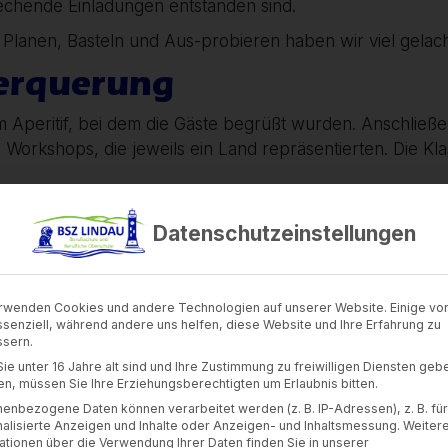
rechende Einladungen entstanden sind.
im Planen, Basteln und Aus-probieren haben wir viel ge
erquerung
m Aperitif, bei dem die Gäste begrüßt wurden. Anschließ
Workshops, die jeweils ein Land repräsentierten. Die K
p selbst aktiv werden und einen typischen slowenischen 
Datenschutzeinstellungen
ne Gegenstände mussten erfühlt und die Ergebnisse in e
pen entdeckt wurde.
te die Grundlagen des Schuhplattelns mit Herr Michael Ma
hulflurs wurde in eine Höhle verwandelt, in der die Gäste
rwenden Cookies und andere Technologien auf unserer Website. Einige von
ssenziell, während andere uns helfen, diese Website und Ihre Erfahrung zu
der Zukunft einmal von uns finden könnten.
sern.
, bei dem in gemütlicher Runde die Erlebnisse ausgetausc
ie unter 16 Jahre alt sind und Ihre Zustimmung zu freiwilligen Diensten geb
n, müssen Sie Ihre Erziehungsberechtigten um Erlaubnis bitten.
sches Brot gebacken hat.
enbezogene Daten können verarbeitet werden (z. B. IP-Adressen), z. B. für
ert und ein paar abschließenden Worten der Projektleit
alisierte Anzeigen und Inhalte oder Anzeigen- und Inhaltsmessung.
Weiter
ationen über die Verwendung Ihrer Daten finden Sie in unserer