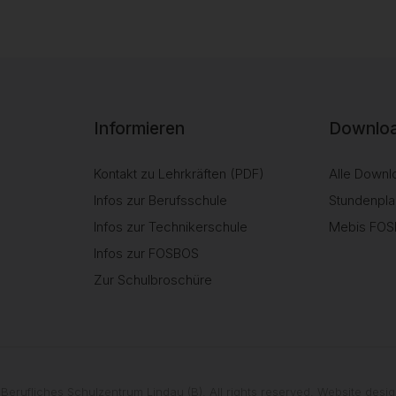
Informieren
Downloa
Kontakt zu Lehrkräften (PDF)
Alle Downl
Infos zur Berufsschule
Stundenpla
Infos zur Technikerschule
Mebis FO
Infos zur FOSBOS
Zur Schulbroschüre
Berufliches Schulzentrum Lindau (B). All rights reserved. Website des